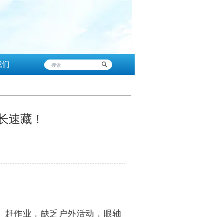
我们
家长速藏！
、赶作业，缺乏户外活动，眼轴