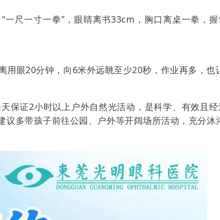
“一尺一寸一拳”，眼睛离书33cm，胸口离桌一拳，握
近距离用眼20分钟，向6米外远眺至少20秒，作业再多，也
光：每天保证2小时以上户外自然光活动，是科学、有效且
建议多带孩子前往公园、户外等开阔场所活动，充分沐