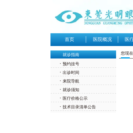
首页
医院概况
医
您现在
就诊指南
·
预约挂号
·
出诊时间
·
来院导航
·
就诊须知
·
医疗价格公示
·
技术目录清单公告