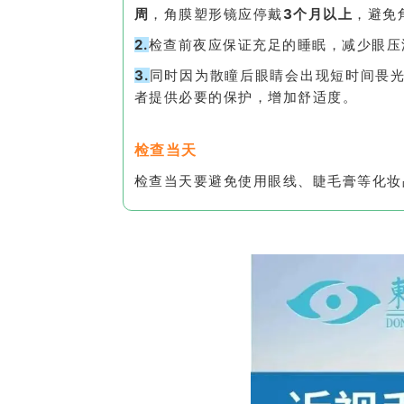
周
，
角膜塑形镜
应停戴
3个月以上
，避免
2.
检查前夜应保证充足的睡眠，减少眼压
3.
同时因为散瞳后眼睛会出现短时间畏
者提供必要的保护，增加舒适度。
检查当天
检查当天要避免使用眼线、睫毛膏等化妆