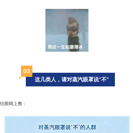
0
3
这几类人，请对蒸汽眼罩说“不”
往眼睛上敷：