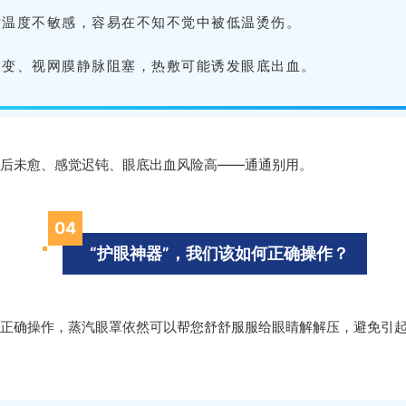
对温度不敏感，容易在不知不觉中被低温烫伤。
病变、
视网膜静脉阻塞
，热敷可能诱发眼底出血。
后未愈、感觉迟钝、眼底出血风险高——通通别用。
0
4
“护眼神器”，我们该如何正确操作？
正确操作，蒸汽眼罩依然可以帮您舒舒服服给眼睛解解压，避免引