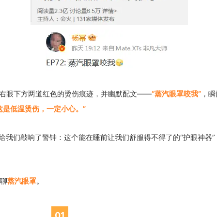
己右眼下方两道红色的烫伤痕迹，并幽默配文——
“蒸汽眼罩咬我”
，瞬
这是低温烫伤，一定小心。”
给我们敲响了警钟：这个能在睡前让我们舒服得不得了的“护眼神器”
聊
蒸汽眼罩
。
0
1