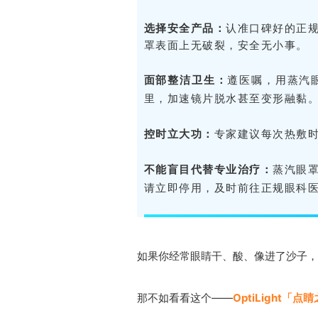
选择安全产品：
认准口碑好的正
罩表面上无破裂，安全无小事。
面部整洁卫生：
遵医嘱，用蒸汽
里，加速镜片脱水甚至变形融黏
控时立大功：
专家建议每次热敷时
不能盲目代替专业治疗：
蒸汽眼
请立即停用，及时前往正规眼科
如果你经常眼睛干、酸、像进了沙子，
那不如看看这个——
OptiLight「点