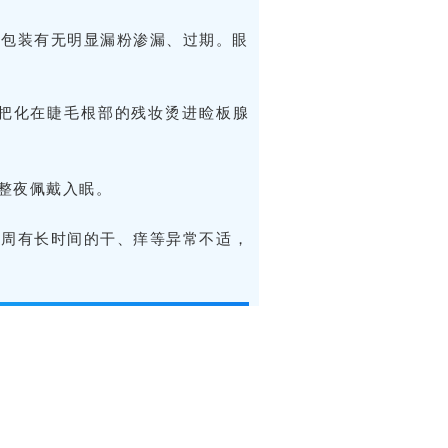
认包装有无明显漏粉渗漏、过期。眼
把化在睫毛根部的残妆烫进睑板腺
能整夜佩戴入眠。
眼周有长时间的干、痒等异常不适，