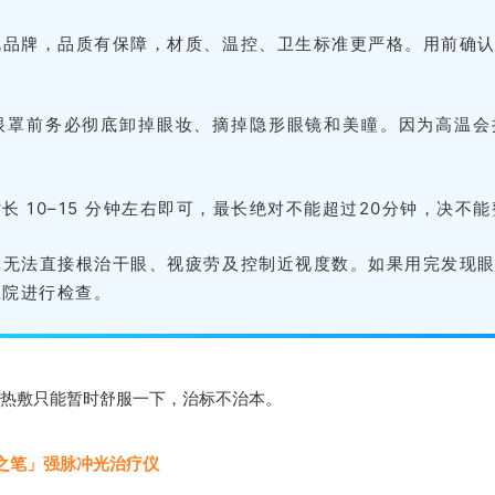
规品牌，品质有保障，材质、温控、卫生标准更严格。用前确
眼罩前务必彻底卸掉眼妆、摘掉隐形眼镜和美瞳。因为高温会
。
长 10–15 分钟左右即可，最长绝对不能超过20分钟，决不
罩无法直接根治干眼、视疲劳及控制近视度数。如果用完发现
医院进行检查。
热敷只能暂时舒服一下，治标不治本。
睛之笔」
强脉冲光治疗仪