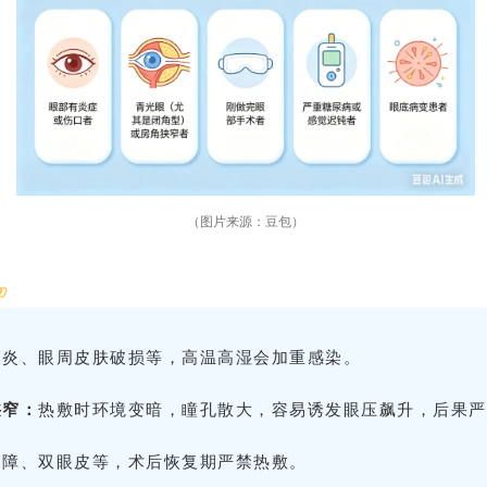
（图片来源：豆包）
”
膜炎、眼周皮肤破损等，高温高湿会加重感染。
狭窄：
热敷时环境变暗，瞳孔散大，容易诱发眼压飙升，后果严
内障、双眼皮等，术后恢复期严禁热敷。