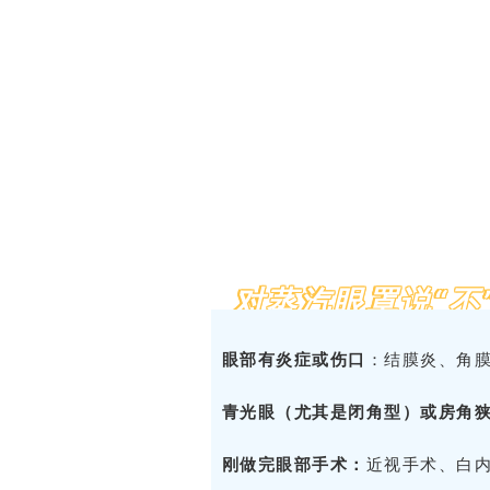
对蒸汽眼罩说“不
眼部有炎症或伤口
：结膜炎、角
青光眼（尤其是闭角型）或房角
刚做完眼部手术：
近视手术、白