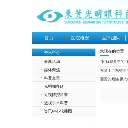
首页
医院概况
医疗团队
您现在的位置：
资讯中心
·
最新活动
“困扰我多年的
·
媒体聚焦
祝贺！广东省老
·
科普文章
甜蜜的烦恼 摄
·
光明知多D
·
近视防控科普
·
近视手术科普
·
资讯中心轮播图