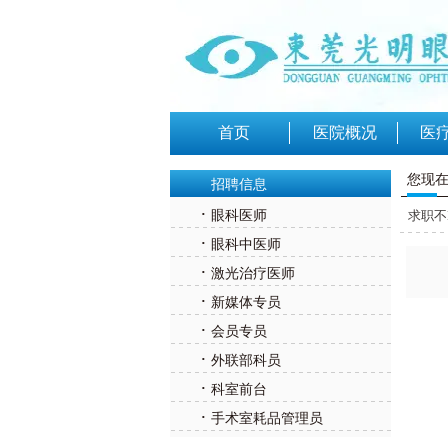
首页
医院概况
医
您现
招聘信息
·
眼科医师
求职不
·
眼科中医师
·
激光治疗医师
·
新媒体专员
·
会员专员
·
外联部科员
·
科室前台
·
手术室耗品管理员