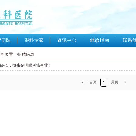
联系
疗团队
眼科专家
资讯中心
就诊指南
在的位置：招聘信息
EMO，快来光明眼科搞事业！
«
首页
尾页
»
1