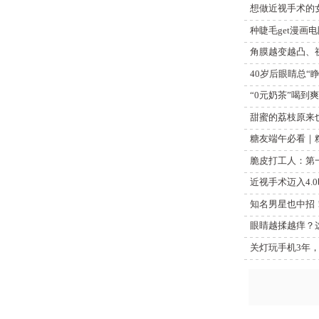
想做近视手术的
种睫毛get漫画
角膜越变越凸、
40岁后眼睛总“
“0元奶茶”喝
甜蜜的荔枝原来
糖友端午必看｜
脆皮打工人：第一
近视手术迈入4
知名男星也中招
眼睛越揉越痒？
关灯玩手机3年