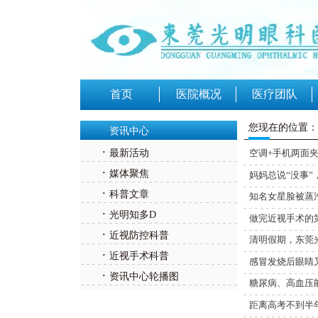
首页
医院概况
医疗团队
您现在的位置：
资讯中心
·
最新活动
空调+手机两面
·
媒体聚焦
妈妈总说“没事”
·
科普文章
知名女星脸被蒸
·
光明知多D
做完近视手术的
·
近视防控科普
清明假期，东莞
·
近视手术科普
感冒发烧后眼睛
·
资讯中心轮播图
糖尿病、高血压
距离高考不到半年