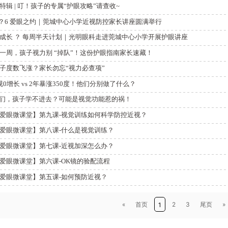
特辑 | 叮！孩子的专属“护眼攻略”请查收~
6？6 爱眼之约｜莞城中心小学近视防控家长讲座圆满举行
成长 ？ 每周半天计划｜光明眼科走进莞城中心小学开展护眼讲座
一周，孩子视力别 “掉队”！这份护眼指南家长速藏！
子度数飞涨？家长勿忘“视力必查项”
视0增长 vs 2年暴涨350度！他们分别做了什么？
们，孩子学不进去？可能是视觉功能惹的祸！
爱眼微课堂】第九课-视觉训练如何科学防控近视？
爱眼微课堂】第八课-什么是视觉训练？
爱眼微课堂】第七课-近视加深怎么办？
爱眼微课堂】第六课-OK镜的验配流程
爱眼微课堂】第五课-如何预防近视？
«
首页
2
3
尾页
»
1