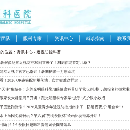
联系
疗团队
眼科专家
资讯中心
就诊指南
的位置：资讯中心 - 近视防控科普
6年暑假多场景近视防控20问答来了！测测你能答对几条？
能治近视？官方已辟谣！暑期护眼千万别踩坑
看！2026 OK镜验配新规落地，官方标准这样定→
小天使”集结令！东莞光明眼科暑期眼健康科普研学营仅剩3期，想报名的抓紧啦
眼家长大讲堂周日开讲！跟光明眼科专家学“放手”式护眼小妙招
子度数蹭蹭涨？2026儿童青少年近视防控指南来了，防近视要打“组合拳”！
水上乐园免费畅玩？第六届“光明爱眼杯”绘画比赛招募开启！
彩回顾 | 6？6 爱眼日趣味科普游园会圆满落幕