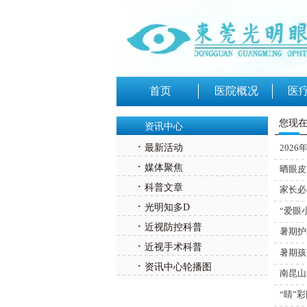
首页
医院概况
医
您现在
资讯中心
·
最新活动
202
·
媒体聚焦
晒眼皮
·
科普文章
家长必
·
光明知多D
“爱眼
·
近视防控科普
暑期护
·
近视手术科普
暑期孩
·
资讯中心轮播图
南昆山
“睛”